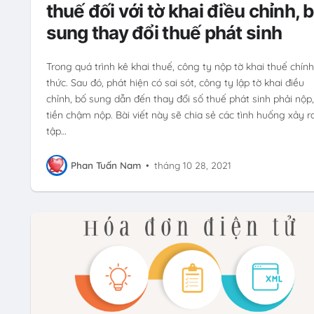
thuế đối với tờ khai điều chỉnh, 
sung thay đổi thuế phát sinh
Trong quá trình kê khai thuế, công ty nộp tờ khai thuế chính
thức. Sau đó, phát hiện có sai sót, công ty lập tờ khai điều
chỉnh, bố sung dẫn đến thay đổi số thuế phát sinh phải nộp,
tiền chậm nộp. Bài viết này sẽ chia sẻ các tình huống xảy r
tập…
Phan Tuấn Nam
•
tháng 10 28, 2021