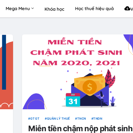
Mega Menu
Học thuế hiệu quả
Khóa học
V
GTGT
QUẢN LÝ THUẾ
TNCN
TNDN
Miễn tiền chậm nộp phát sinh