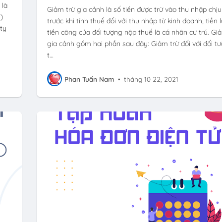
 là
Giảm trừ gia cảnh là số tiền được trừ vào thu nhập chị
)
trước khi tính thuế đối với thu nhập từ kinh doanh, tiền 
ty
tiền công của đối tượng nộp thuế là cá nhân cư trú. Gi
gia cảnh gồm hai phần sau đây: Giảm trừ đối với đối t
t…
Phan Tuấn Nam
•
tháng 10 22, 2021