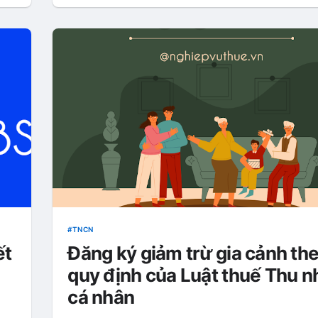
TNCN
ết
Đăng ký giảm trừ gia cảnh th
quy định của Luật thuế Thu n
cá nhân