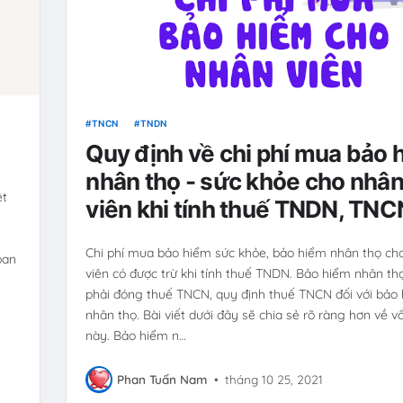
TNCN
TNDN
Quy định về chi phí mua bảo 
nhân thọ - sức khỏe cho nhâ
ệt
viên khi tính thuế TNDN, TNC
g
Chi phí mua bảo hiểm sức khỏe, bảo hiểm nhân thọ ch
ban
viên có được trừ khi tính thuế TNDN. Bảo hiểm nhân th
phải đóng thuế TNCN, quy định thuế TNCN đối với bảo
nhân thọ. Bài viết dưới đây sẽ chia sẻ rõ ràng hơn về v
này. Bảo hiểm n…
Phan Tuấn Nam
•
tháng 10 25, 2021