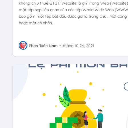
không chịu thuế GTGT. Website là gì? Trang Web (Website)
một tập hợp liên quan của các tệp World Wide Web (WWW
bao gồm một tệp bắt đầu được gọi là trang chủ . Một công 
hoặc một cá nhân…
Phan Tuấn Nam
•
tháng 10 24, 2021