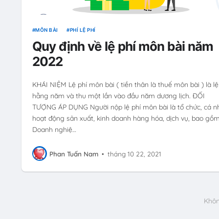
MÔN BÀI
PHÍ LỆ PHÍ
Quy định về lệ phí môn bài năm
2022
KHÁI NIỆM Lệ phí môn bài ( tiền thân là thuế môn bài ) là lệ
hằng năm và thu một lần vào đầu năm dương lịch. ĐỐI
TƯỢNG ÁP DỤNG Người nộp lệ phí môn bài là tổ chức, cá n
hoạt động sản xuất, kinh doanh hàng hóa, dịch vụ, bao gồm:
Doanh nghiệ…
Phan Tuấn Nam
•
tháng 10 22, 2021
Khôn