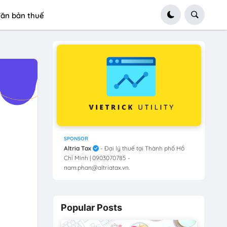
ăn bản thuế
SPONSOR
Altria Tax
- Đại lý thuế tại Thành phố Hồ
Chí Minh | 0903070785 -
nam.phan@altriatax.vn.
Popular Posts