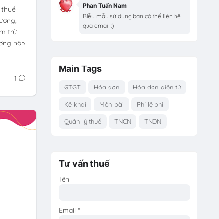
Phan Tuấn Nam
u thuế
Biễu mẫu sử dụng bạn có thể liên hệ
lương,
qua email :)
ảm trừ
ượng nộp
Main Tags
1
GTGT
Hóa đơn
Hóa đơn điện tử
Kê khai
Môn bài
Phí lệ phí
Quản lý thuế
TNCN
TNDN
Tư vấn thuế
Tên
Email
*