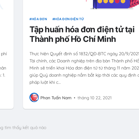
HÓA ĐƠN
HÓA ĐƠN ĐIỆN TỬ
Tập huấn hóa đơn điện tử tại
Thành phố Hồ Chí Minh
 phí
Thực hiện Quyết định số 1832/QĐ-BTC ngày 20/9/202
Tài chính, các Doanh nghiệp trên địa bàn Thành phố Hồ
hân
Minh sẽ triển khai Hóa đơn điện tử từ tháng 11 năm 20
 1.
giúp Quý doanh nghiệp nắm bắt kịp thời các quy định 
pháp luật khi c…
Phan Tuấn Nam
•
tháng 10 22, 2021
g tìm thấy kết quả nào