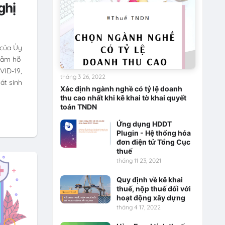
ghị
 của Ủy
hằm hỗ
VID-19,
tháng 3 26, 2022
át sinh
Xác định ngành nghề có tỷ lệ doanh
thu cao nhất khi kê khai tờ khai quyết
toán TNDN
Ứng dụng HDDT
Plugin - Hệ thống hóa
đơn điện tử Tổng Cục
thuế
tháng 11 23, 2021
Quy định về kê khai
thuế, nộp thuế đối với
hoạt động xây dựng
tháng 4 17, 2022