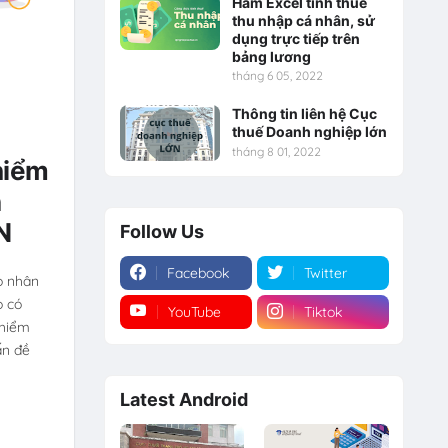
Hàm Excel tính thuế
thu nhập cá nhân, sử
dụng trực tiếp trên
bảng lương
tháng 6 05, 2022
Thông tin liên hệ Cục
thuế Doanh nghiệp lớn
tháng 8 01, 2022
hiểm
n
N
Follow Us
Facebook
Twitter
o nhân
ọ có
YouTube
Tiktok
 hiểm
ấn đề
Latest Android