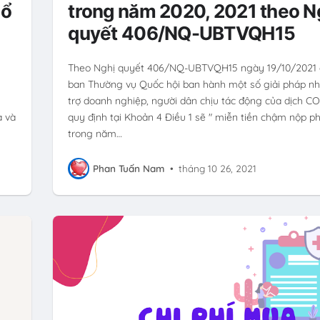
bổ
trong năm 2020, 2021 theo N
quyết 406/NQ-UBTVQH15
Theo Nghị quyết 406/NQ-UBTVQH15 ngày 19/10/2021
ban Thường vụ Quốc hội ban hành một số giải pháp n
trợ doanh nghiệp, người dân chịu tác động của dịch CO
a và
quy định tại Khoản 4 Điều 1 sẽ " miễn tiền chậm nộp ph
trong năm…
Phan Tuấn Nam
•
tháng 10 26, 2021